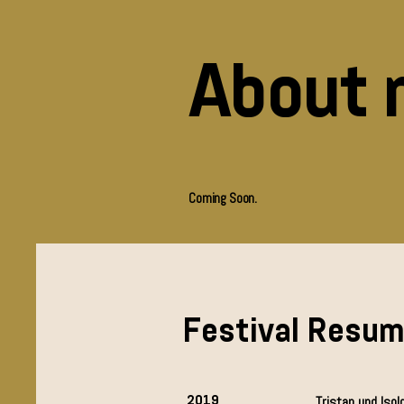
About 
Coming Soon.
Festival Resu
2019
Tristan und Isol