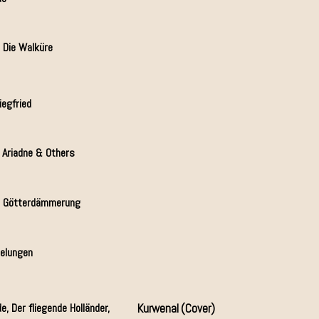
 Die Walküre
iegfried
, Ariadne & Others
& Götterdämmerung
belungen
e, Der fliegende Holländer,
Kurwenal (Cover)